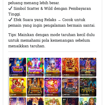
peluang menang lebih besar.
Simbol Scatter & Wild dengan Pembayaran
Tinggi
.
Efek Suara yang Relaks
→ Cocok untuk
pemain yang ingin pengalaman bermain santai.
Tips:
Mainkan dengan mode taruhan kecil dulu
untuk memahami pola kemenangan sebelum
menaikkan taruhan.