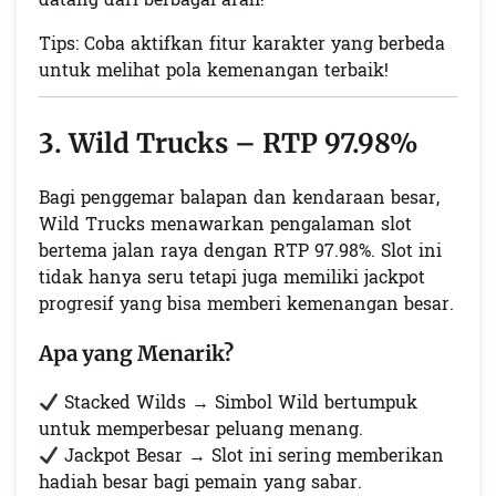
datang dari berbagai arah!
Tips:
Coba aktifkan fitur karakter yang berbeda
untuk melihat pola kemenangan terbaik!
3. Wild Trucks – RTP 97.98%
Bagi penggemar
balapan dan kendaraan besar
,
Wild Trucks
menawarkan pengalaman slot
bertema jalan raya dengan RTP
97.98%
. Slot ini
tidak hanya seru tetapi juga memiliki
jackpot
progresif
yang bisa memberi kemenangan besar.
Apa yang Menarik?
Stacked Wilds
→ Simbol Wild bertumpuk
untuk memperbesar peluang menang.
Jackpot Besar
→ Slot ini sering memberikan
hadiah besar bagi pemain yang sabar.