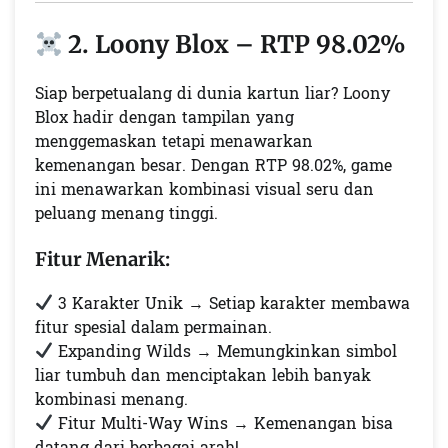
2. Loony Blox – RTP 98.02%
Siap berpetualang di dunia kartun liar?
Loony
Blox
hadir dengan tampilan yang
menggemaskan tetapi menawarkan
kemenangan besar
. Dengan RTP
98.02%
, game
ini menawarkan kombinasi
visual seru dan
peluang menang tinggi
.
Fitur Menarik:
3 Karakter Unik
→ Setiap karakter membawa
fitur spesial dalam permainan.
Expanding Wilds
→ Memungkinkan simbol
liar tumbuh dan menciptakan lebih banyak
kombinasi menang.
Fitur Multi-Way Wins
→ Kemenangan bisa