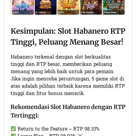
Kesimpulan: Slot Habanero RTP
Tinggi, Peluang Menang Besar!
Habanero terkenal dengan
slot berkualitas
tinggi dan RTP besar
, memberikan peluang
menang yang lebih baik untuk para pemain.
Jika ingin mencoba peruntungan,
5 game slot di
atas adalah pilihan terbaik
karena memiliki
RTP
tinggi dan fitur bonus menarik
.
Rekomendasi Slot Habanero dengan RTP
Tertinggi:
Return to the Feature – RTP 98.10%