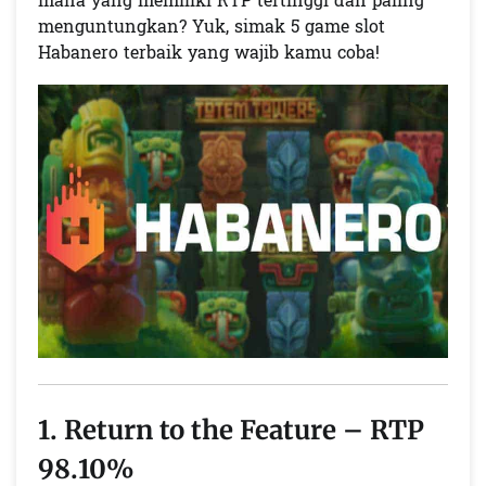
mana yang memiliki RTP tertinggi dan paling
menguntungkan?
Yuk, simak 5 game slot
Habanero terbaik yang wajib kamu coba!
1. Return to the Feature – RTP
98.10%