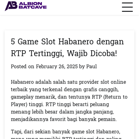
Skip
to
content
5 Game Slot Habanero dengan
RTP Tertinggi, Wajib Dicoba!
Posted on
February 26, 2025
by
Paul
Habanero adalah salah satu
provider slot online
terbaik
yang terkenal dengan grafis canggih,
gameplay menarik, dan tentunya
RTP (Return to
Player) tinggi
. RTP tinggi berarti
peluang
menang lebih besar dalam jangka panjang
,
menjadikannya favorit bagi banyak pemain.
Tapi, dari sekian banyak game slot Habanero,