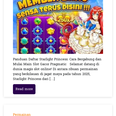
Panduan Daftar Starlight Princess: Cara Bergabung dan
Mulai Main Slot Gacor Pragmatic Selamat datang di
dunia magis slot online! Di antara ribuan permainan
yang berkilauan di jagat maya pada tahun 2025,
Starlight Princess dari […]
Read more
Permainan