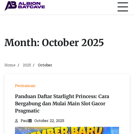
Skip
to
content
Month:
October 2025
Home
2025
October
Permainan
Panduan Daftar Starlight Princess: Cara
Bergabung dan Mulai Main Slot Gacor
Pragmatic
Paul
October 22, 2025