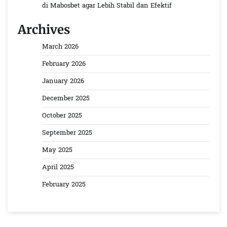
di Mabosbet agar Lebih Stabil dan Efektif
Archives
March 2026
February 2026
January 2026
December 2025
October 2025
September 2025
May 2025
April 2025
February 2025